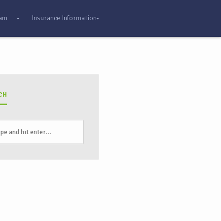
eam
Insurance Information
CH