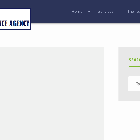
Home
Services
The T
SEAR