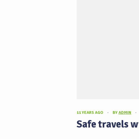
11 YEARS AGO
·
BY
ADMIN
·
Safe travels w